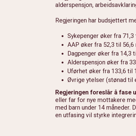
alderspensjon, arbeidsavklari
Regjeringen har budsjettert m
Sykepenger øker fra 71,3 t
AAP øker fra 52,3 til 56,6
Dagpenger øker fra 14,3 ti
Alderspensjon øker fra 334
Uførhet øker fra 133,6 til 
Øvrige ytelser (stønad til
Regjeringen foreslår å fase
eller far for nye mottakere m
med barn under 14 måneder. Det
en utfasing vil styrke integre