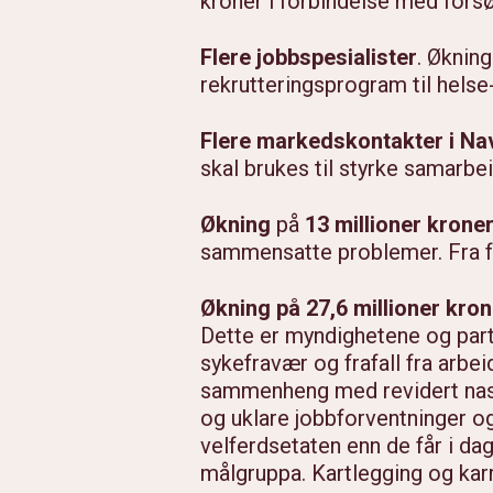
kroner i forbindelse med for
Flere jobbspesialister
. Økning
rekrutteringsprogram til hels
Flere markedskontakter i Na
skal brukes til styrke samarb
Økning
på
13 millioner krone
sammensatte problemer. Fra før
Økning på 27,6 millioner kro
Dette er myndighetene og part
sykefravær og frafall fra arbei
sammenheng med revidert nasj
og uklare jobbforventninger o
velferdsetaten enn de får i d
målgruppa. Kartlegging og karr