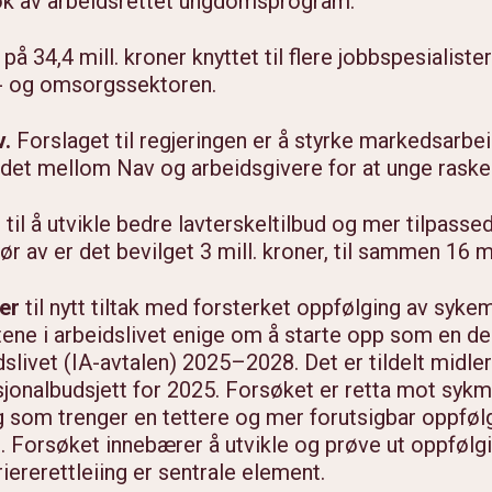
søk av arbeidsrettet ungdomsprogram.
 på 34,4 mill. kroner knyttet til flere jobbspesialister
e- og omsorgssektoren.
v.
Forslaget til regjeringen er å styrke markedsarb
eidet mellom Nav og arbeidsgivere for at unge rask
r
til å utvikle bedre lavterskeltilbud og mer tilpass
 av er det bevilget 3 mill. kroner, til sammen 16 mil
ner
til nytt tiltak med forsterket oppfølging av syke
ene i arbeidslivet enige om å starte opp som en de
dslivet (IA-avtalen) 2025–2028. Det er tildelt midler 
onalbudsjett for 2025. Forsøket er retta mot sykm
g som trenger en tettere og mer forutsigbar oppfølg
ag. Forsøket innebærer å utvikle og prøve ut oppføl
iererettleiing er sentrale element.