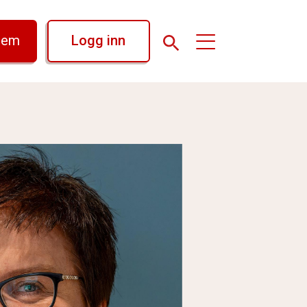
lem
Logg inn