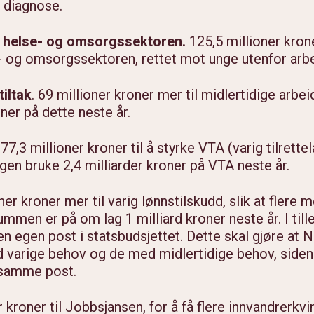
n diagnose.
l helse- og omsorgssektoren.
125,5 millioner kroner
e- og omsorgssektoren, rettet mot unge utenfor arbe
iltak
. 69 millioner kroner mer til midlertidige arbei
ner på dette neste år.
77,3 millioner kroner til å styrke VTA (varig tilret
ingen bruke 2,4 milliarder kroner på VTA neste år.
oner kroner mer til varig lønnstilskudd, slik at flere
summen er på om lag 1 milliard kroner neste år. I til
 en egen post i statsbudsjettet. Dette skal gjøre at
 varige behov og de med midlertidige behov, siden v
å samme post.
r kroner til Jobbsjansen, for å få flere innvandrerkv