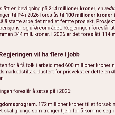
eslått en bevilgning på
214 millioner kroner
, en
redu
ngen til
P4
i 2026 foreslås til
100 millioner kroner 
så å starte arbeidet med et femte prosjekt, Prosjek
pensjons- og uføreområdet. Regjeringen foreslår at
men 344 mill. kroner. I 2026 er det foreslått
114 m
egjeringen vil ha flere i jobb
en for å få folk i arbeid med 600 millioner kroner ne
idsmarkedstiltak. Justert for prisvekst er dette en 
en.
ingen foreslår å satse på i 2026:
ungdomsprogram.
172 millioner kroner til et forsøk
kal gi unge som trenger hjelp for å komme seg i a