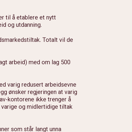
 til å etablere et nytt
id og utdanning.
dsmarkedstiltak. Totalt vil de
telagt arbeid) med om lag 500
 med varig redusert arbeidsevne
legg ønsker regjeringen at varig
 Nav-kontorene ikke trenger å
arige og midlertidige tiltak
inner som står langt unna