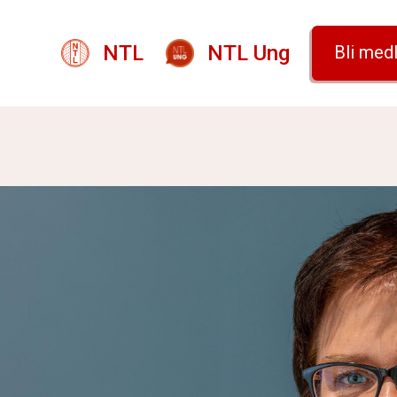
NTL
NTL Ung
Bli med