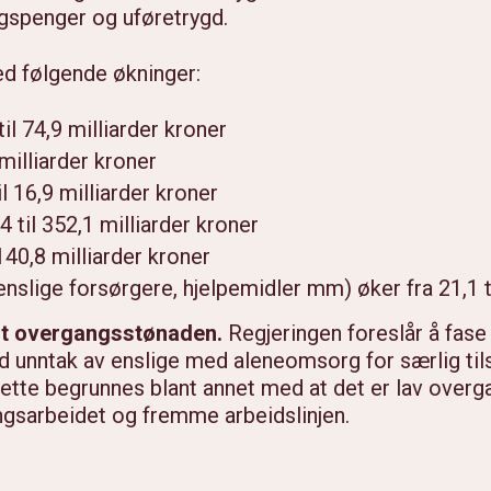
ngspenger og uføretrygd.
ed følgende økninger:
il 74,9 milliarder kroner
 milliarder kroner
l 16,9 milliarder kroner
 til 352,1 milliarder kroner
140,8 milliarder kroner
 enslige forsørgere, hjelpemidler mm) øker fra 21,1 ti
 ut overgangsstønaden.
Regjeringen foreslår å fase
ed unntak av enslige med aleneomsorg for særlig ti
te begrunnes blant annet med at det er lav overgang
ringsarbeidet og fremme arbeidslinjen.