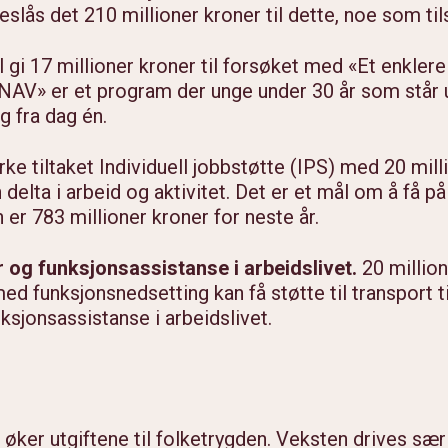
oreslås det 210 millioner kroner til dette, noe som ti
 gi 17 millioner kroner til forsøket med «Et enklere
 NAV» er et program der unge under 30 år som står 
g fra dag én.
yrke tiltaket Individuell jobbstøtte (IPS) med 20 mil
 delta i arbeid og aktivitet. Det er et mål om å få 
er 783 millioner kroner for neste år.
 og funksjonsassistanse i arbeidslivet.
20 million
med funksjonsnedsetting kan få støtte til transport ti
nksjonsassistanse i arbeidslivet.
 øker utgiftene til folketrygden. Veksten drives særli