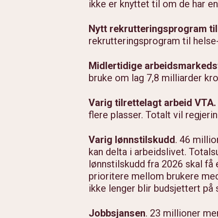
ikke er knyttet til om de har e
Nytt rekrutteringsprogram ti
rekrutteringsprogram til hels
Midlertidige arbeidsmarkedst
bruke om lag 7,8 milliarder kro
Varig tilrettelagt arbeid VTA.
flere plasser. Totalt vil regjer
Varig lønnstilskudd
. 46 milli
kan delta i arbeidslivet. Total
lønnstilskudd fra 2026 skal få
prioritere mellom brukere med
ikke lenger blir budsjettert p
Jobbsjansen
. 23 millioner me