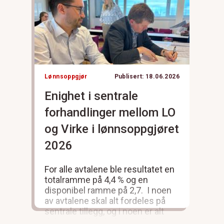
Lønnsoppgjør
Publisert: 18.06.2026
Enighet i sentrale
forhandlinger mellom LO
og Virke i lønnsoppgjøret
2026
For alle avtalene ble resultatet en
totalramme på 4,4 % og en
disponibel ramme på 2,7. I noen
av avtalene skal alt fordeles på
sentrale tillegg, og i noen er alt
delegert til lokale forhandlinger.