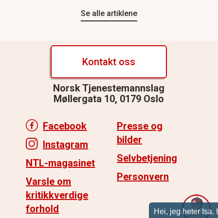
Se alle artiklene
Kontakt oss
Norsk Tjenestemannslag
Møllergata 10, 0179 Oslo
Facebook
Presse og
bilder
Instagram
Selvbetjening
NTL-magasinet
Personvern
Varsle om
kritikkverdige
forhold
Hei, jeg heter Isa. Hva kan jeg hjelpe med?