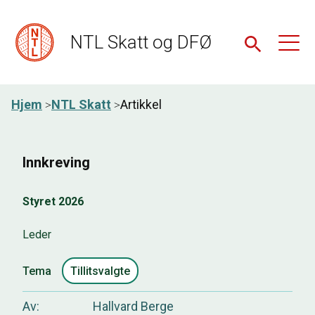
NTL Skatt og DFØ
Hjem
NTL Skatt
Artikkel
Innkreving
Styret 2026
Leder
Tema
Tillitsvalgte
Av
Hallvard Berge