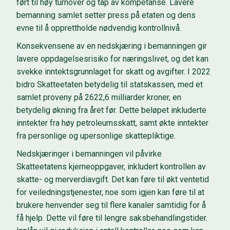
ført til høy turnover og tap av kompetanse.
Lavere
bemanning samlet setter
press på etaten og dens
evne til å opprettholde nødvendig kontrollnivå.
Konsekvensene av en nedskjæring i bemanningen
gir
lavere
oppdagelsesrisiko for næringslivet, og det kan
svekke inntektsgrunnlaget for skatt og avgifter. I 2022
bidro Skatteetaten betydelig til statskassen, med et
samlet proveny på 2622,6 milliarder kroner, en
betydelig økning fra året før. Dette beløpet inkluderte
inntekter fra høy petroleumsskatt, samt økte inntekter
fra personlige og upersonlige skattepliktige.
Nedskjæringer i bemanningen vil påvirke
Skatteetatens kjerneoppgaver, inkludert kontrollen av
skatte- og merverdiavgift. Det kan føre til økt ventetid
for veiledningstjenester, noe som igjen kan føre til at
brukere henvender seg til flere kanaler samtidig for å
få hjelp. Dette vil føre til lengre saksbehandlingstider.