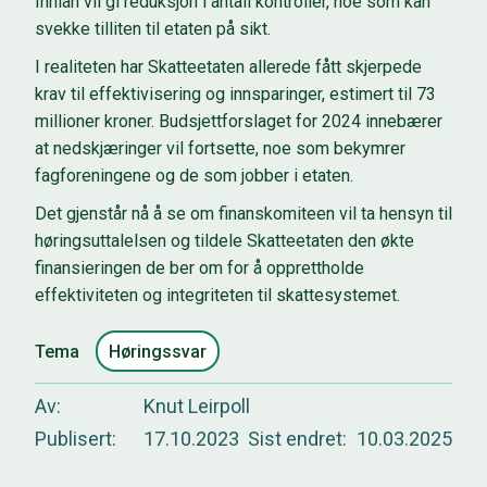
Innlån vil gi
reduksjon i antall kontroller, noe som kan
svekke tilliten til etaten på sikt.
I realiteten har Skatteetaten allerede fått skjerpede
krav til effektivisering og innsparinger, estimert til 73
millioner kroner. Budsjettforslaget for 2024 innebærer
at nedskjæringer vil fortsette, noe som bekymrer
fagforeningene og de som jobber i etaten.
Det gjenstår nå å se om finanskomiteen vil ta hensyn til
høringsuttalelsen og tildele Skatteetaten den økte
finansieringen de ber om for å opprettholde
effektiviteten og integriteten til skattesystemet.
Tema
Høringssvar
Av
Knut Leirpoll
Publisert
17.10.2023
Sist endret
10.03.2025