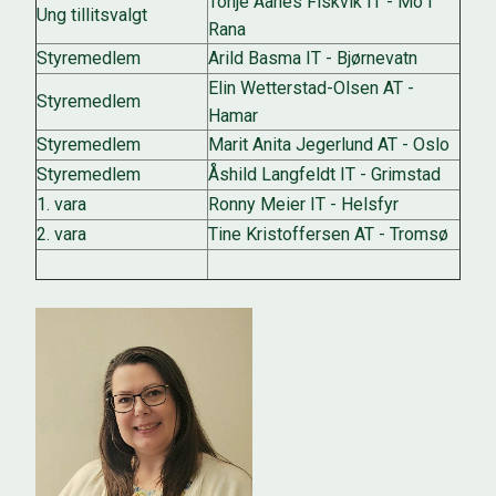
Tonje Aanes Fiskvik IT - Mo i
Ung tillitsvalgt
Rana
Styremedlem
Arild Basma IT - Bjørnevatn
Elin Wetterstad-Olsen AT -
Styremedlem
Hamar
Styremedlem
Marit Anita Jegerlund AT - Oslo
Styremedlem
Åshild Langfeldt IT - Grimstad
1. vara
Ronny Meier IT - Helsfyr
2. vara
Tine Kristoffersen AT - Tromsø