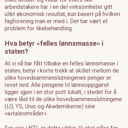
arbeidstakere har i en del virksomheter gitt
ulikt økonomisk resultat, kun basert på hvilken
fagforening man er med i. Det har vært et
problem for likebehandling.
Hva betyr «felles lønnsmasse» i
staten?
At vi nå har fått tilbake en felles lønnsmasse i
staten, betyr i korte trekk at skillet mellom de
ulike hovedsammenslutningenes penger er
revet ned. Alle pengene til lønnsoppgjøret
ligger igjen i én stor pott lokalt, i stedet for å
være låst til de ulike hovedsammenslutningene
(LO, YS, Unio og Akademikerne) sine
«avtaleområder».
For oss i NTL er dette viktig. Vi skal slåss for