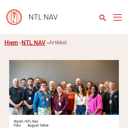
NTL NAV
Hjem
NTL NAV
Artikkel
Styret i NTL Nav
Foto
August Tekrø