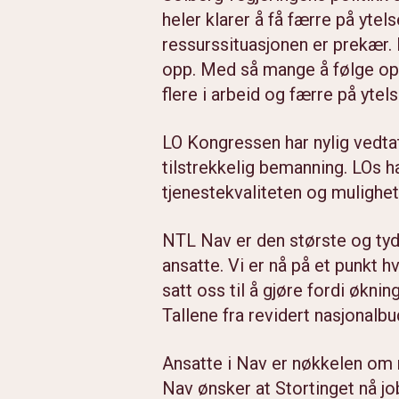
heler klarer å få færre på ytels
ressurssituasjonen er prekær.
opp. Med så mange å følge opp 
flere i arbeid og færre på ytels
LO Kongressen har nylig vedtat
tilstrekkelig bemanning. LOs h
tjenestekvaliteten og mulighete
NTL Nav er den største og tyde
ansatte. Vi er nå på et punkt h
satt oss til å gjøre fordi økni
Tallene fra revidert nasjonalbu
Ansatte i Nav er nøkkelen om r
Nav ønsker at Stortinget nå job