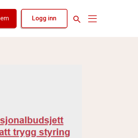
lem
Logg inn