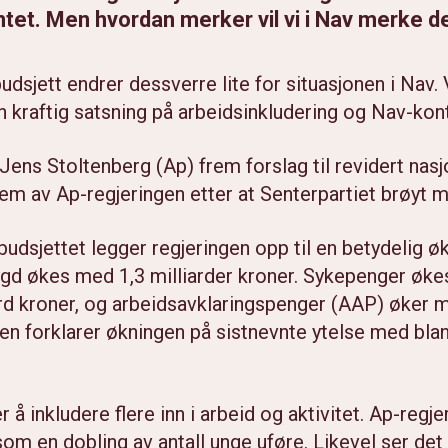
et. Men hvordan merker vil vi i Nav merke d
budsjett endrer dessverre lite for situasjonen i Nav. 
kraftig satsning på arbeidsinkludering og Nav-kont
Jens Stoltenberg (Ap) frem forslag til revidert nasj
rem av Ap-regjeringen etter at Senterpartiet brøyt me
lbudsjettet legger regjeringen opp til en betydelig økn
rygd økes med 1,3 milliarder kroner. Sykepenger øke
d kroner, og arbeidsavklaringspenger (AAP) øker m
gen forklarer økningen på sistnevnte ytelse med blant
 å inkludere flere inn i arbeid og aktivitet. Ap-regjer
om en dobling av antall unge uføre. Likevel ser det i