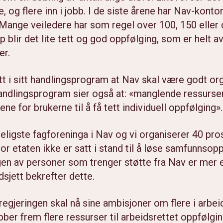
e, og flere inn i jobb. I de siste årene har Nav-konto
 Mange veiledere har som regel over 100, 150 eller
blir det lite tett og god oppfølging, som er helt a
er.
t i sitt handlingsprogram at Nav skal være godt org
andlingsprogram sier også at: «manglende ressurser
ne for brukerne til å få tett individuell oppfølging».
ligste fagforeninga i Nav og vi organiserer 40 pro
vor etaten ikke er satt i stand til å løse samfunnso
ngen av personer som trenger støtte fra Nav er mer e
dsjett bekrefter dette.
egjeringen skal nå sine ambisjoner om flere i arbei
ber frem flere ressurser til arbeidsrettet oppfølgin