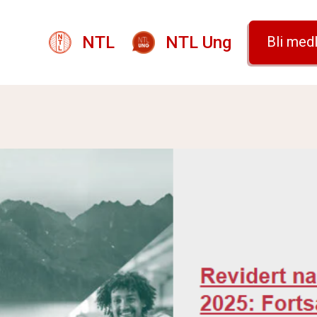
NTL
NTL Ung
Bli med