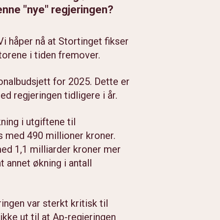
enne "nye" regjeringen?
Vi håper nå at Stortinget fikser
orene i tiden fremover.
onalbudsjett for 2025. Dette er
d regjeringen tidligere i år.
ing i utgiftene til
s med 490 millioner kroner.
ed 1,1 milliarder kroner mer
 annet økning i antall
ingen var sterkt kritisk til
kke ut til at Ap-regjeringen