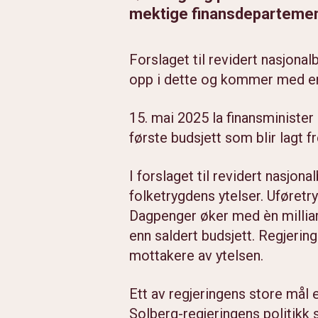
mektige finansdepartement
Forslaget til revidert nasjonal
opp i dette og kommer med en 
15. mai 2025 la finansminister 
første budsjett som blir lagt f
I forslaget til revidert nasjona
folketrygdens ytelser. Uføret
Dagpenger øker med èn milliar
enn saldert budsjett. Regjerin
mottakere av ytelsen.
Ett av regjeringens store mål er
Solberg-regjeringens politikk s