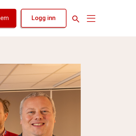
lem
Logg inn