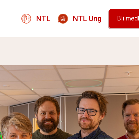
NTL
NTL Ung
Bli med