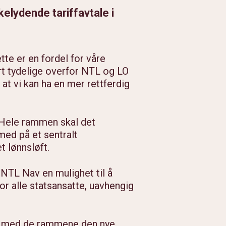
kelydende tariffavtale i
ette er en fordel for våre
rt tydelige overfor NTL og LO
k at vi kan ha en mer rettferdig
n. Hele rammen skal det
med på et sentralt
et lønnsløft.
i NTL Nav en mulighet til å
or alle statsansatte, uavhengig
er med de rammene den nye