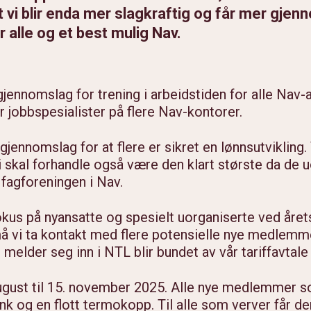
t vi blir enda mer slagkraftig og får mer gje
r alle og et best mulig Nav.
t gjennomslag for trening i arbeidstiden for alle Nav-
år jobbspesialister på flere Nav-kontorer.
gjennomslag for at flere er sikret en lønnsutvikling
i skal forhandle også være den klart største da de uo
 fagforeningen i Nav.
okus på nyansatte og spesielt uorganiserte ved åre
må vi ta kontakt med flere potensielle nye medlemm
melder seg inn i NTL blir bundet av vår tariffavtale
ugust til 15. november 2025. Alle nye medlemmer so
k og en flott termokopp. Til alle som verver får d