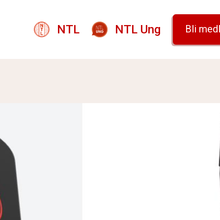
NTL
NTL Ung
Bli med