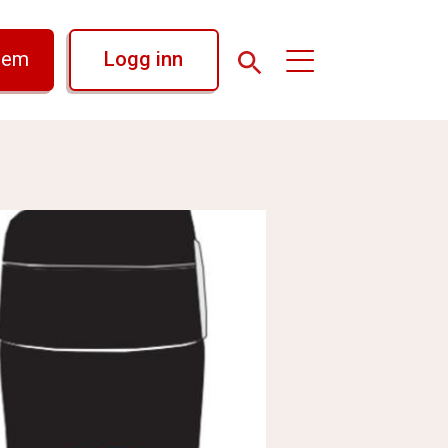
lem
Logg inn