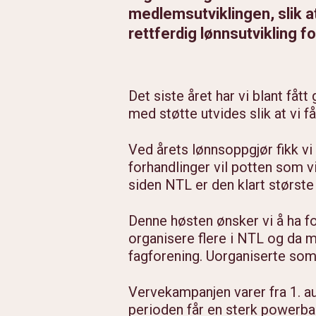
medlemsutviklingen, slik a
rettferdig lønnsutvikling fo
Det siste året har vi blant fåt
med støtte utvides slik at vi f
Ved årets lønnsoppgjør fikk vi 
forhandlinger vil potten som v
siden NTL er den klart største
Denne høsten ønsker vi å ha f
organisere flere i NTL og da 
fagforening. Uorganiserte som 
Vervekampanjen varer fra 1. a
perioden får en sterk powerban