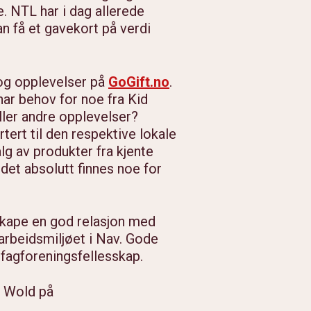
. NTL har i dag allerede
n få et gavekort på verdi
 og opplevelser på
GoGift.no
.
har behov for noe fra Kid
eller andre opplevelser?
tert til den respektive lokale
lg av produkter fra kjente
det absolutt finnes noe for
skape en god relasjon med
 arbeidsmiljøet i Nav. Gode
 fagforeningsfellesskap.
n Wold på