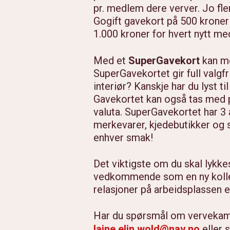
pr. medlem dere verver. Jo fle
Gogift gavekort på 500 kroner 
1.000 kroner for hvert nytt me
Med et
SuperGavekort
kan mo
SuperGavekortet gir full valgf
interiør? Kanskje har du lyst t
Gavekortet kan også tas med på
valuta. SuperGavekortet har 3 
merkevarer, kjedebutikker og 
enhver smak!
Det viktigste om du skal lykk
vedkommende som en ny kollega.
relasjoner på arbeidsplassen e
Har du spørsmål om vervekampa
laine.elin.wold@nav.no
eller 