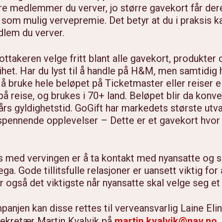
re medlemmer du verver, jo større gavekort får dere
som mulig vervepremie. Det betyr at du i praksis ka
dlem du verver.
ttakeren velge fritt blant alle gavekort, produkter
rihet. Har du lyst til å handle på H&M, men samtidig 
il å bruke hele beløpet på Ticketmaster eller reiser 
 reise, og brukes i 70+ land. Beløpet blir da konver
års gyldighetstid. GoGift har markedets største utva
spennende opplevelser – Dette er et gavekort hvor 
es med vervingen er å ta kontakt med nyansatte og 
 Gode tillitsfulle relasjoner er uansett viktig for
r også det viktigste når nyansatte skal velge seg et
njen kan disse rettes til verveansvarlig Laine Eli
sekretær Martin Kvalvik på
martin.kvalvik@nav.no