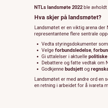
NTLs landsmøte 2022
ble avholdt
Hva skjer på landsmøtet?
Landsmøtet er en viktig arena der 
representantene flere sentrale opp
Vedta styringsdokumenter so
Velge
forbundsledelse
,
forbu
Gi uttalelser i aktuelle
politiske
Debattere og fatte vedtak om
Godkjenne
budsjett
og
regnsk
Landsmøtet er med andre ord en se
en retning i arbeidet for å ivaret