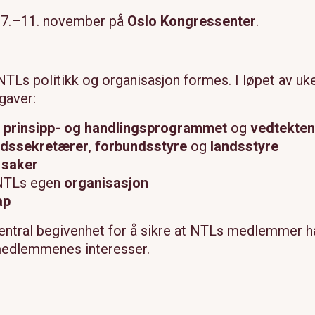
 7.–11. november på
Oslo Kongressenter
.
NTLs politikk og organisasjon formes. I løpet av uk
gaver:
m
prinsipp- og handlingsprogrammet
og
vedtekte
ndssekretærer
,
forbundsstyre
og
landsstyre
 saker
 NTLs egen
organisasjon
ap
ntral begivenhet for å sikre at NTLs medlemmer h
a medlemmenes interesser.