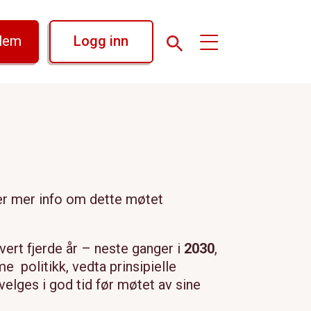
dlem
Logg inn
ner mer info om dette møtet
ert fjerde år – neste ganger i
2030
,
e politikk, vedta prinsipielle
lges i god tid før møtet av sine