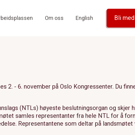
Bli me
rbeidsplassen
Om oss
English
es 2. - 6. november på Oslo Kongressenter. Du fin
slags (NTLs) høyeste beslutningsorgan og skjer hv
møtet samles representanter fra hele NTL for å form
delse. Representantene som deltar på landsmøtet ve