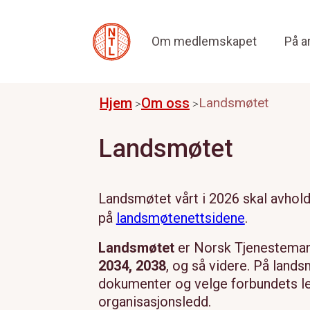
Om medlemskapet
På a
Hjem
Om oss
Landsmøtet
Landsmøtet
Landsmøtet vårt i 2026 skal avhold
på
landsmøtenettsidene
.
Landsmøtet
er Norsk Tjenestemann
2034, 2038
, og så videre. På lands
dokumenter og velge forbundets le
organisasjonsledd.