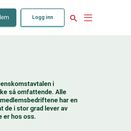
dlem
Logg inn
erenskomstavtalen i
ikke så omfattende. Alle
e medlemsbedriftene har en
t de i stor grad lever av
e er hos oss.