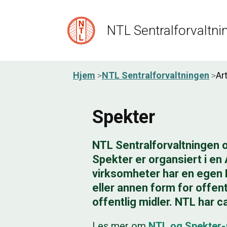
NTL Sentralforvaltni
Hjem
NTL Sentralforvaltningen
Ar
Spekter
NTL Sentralforvaltningen o
Spekter er organsiert i en 
virksomheter har en egen B
eller annen form for offentl
offentlig midler. NTL har 
Les mer om
NTL og Spekter-