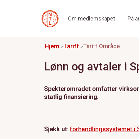
Om medlemskapet
På a
Hjem
Tariff
Tariff Område
Lønn og avtaler i S
Spekterområdet omfatter virksomhet
statlig finansiering.
Sjekk ut
:
forhandlingssystemet i S