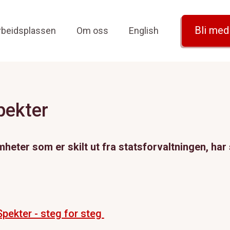
Bli me
rbeidsplassen
Om oss
English
pekter
er som er skilt ut fra statsforvaltningen, har st
pekter - steg for steg