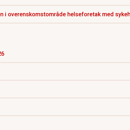
en i overenskomstområde helseforetak med sykeh
26