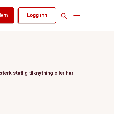
dlem
Logg inn
erk statlig tilknytning eller har