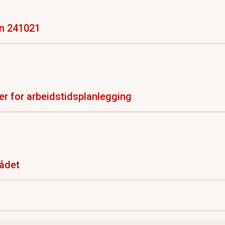
en 241021
r for arbeidstidsplanlegging
rådet