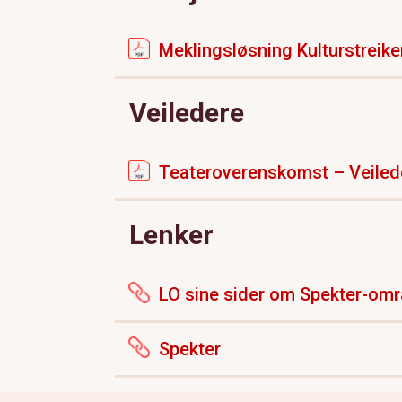
Meklingsløsning Kulturstreik
Veiledere
Teateroverenskomst – Veilede
Lenker
LO sine sider om Spekter-om
Spekter