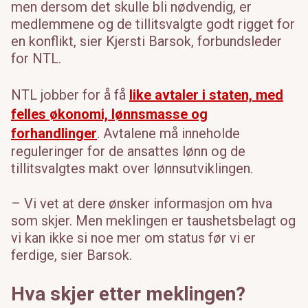
men dersom det skulle bli nødvendig, er
Barne- og familiedepartementet
26
medlemmene og de tillitsvalgte godt rigget for
Digitaliserings- og forvaltningsdepartementet
9
en konflikt, sier Kjersti Barsok, forbundsleder
for NTL.
Departementenes sikkerhets- og
144
serviceorganisasjon (DSS)
NTL jobber for å få
like avtaler i staten, med
Departementenes digitaliseringsorganisasjon
96
felles økonomi, lønnsmasse og
(DIO)
forhandlinger
. Avtalene må inneholde
Energidepartementet
17
reguleringer for de ansattes lønn og de
Finansdepartementet
28
tillitsvalgtes makt over lønnsutviklingen.
Helse- og omsorgsdepartementet
20
– Vi vet at dere ønsker informasjon om hva
Justis- og beredskapsdepartementet
23
som skjer. Men meklingen er taushetsbelagt og
Klima- og miljødepartementet
23
vi kan ikke si noe mer om status før vi er
ferdige, sier Barsok.
Kommunal- og distriktsdepartementet
44
Kultur- og likestillingsdepartementet
37
Hva skjer etter meklingen?
Kunnskapsdepartementet
62