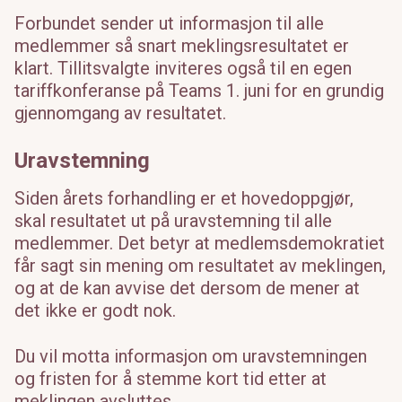
Forbundet sender ut informasjon til alle
Universitetet i Oslo
265
medlemmer så snart meklingsresultatet er
Landbruks- og matdepartementet
27
klart. Tillitsvalgte inviteres også til en egen
tariffkonferanse på Teams 1. juni for en grundig
Nærings- og fiskeridepartementet
49
gjennomgang av resultatet.
Brønnøysundregistrene
154
Uravstemning
Samferdselsdepartementet
17
Totalt fase 1
1186
Siden årets forhandling er et hovedoppgjør,
skal resultatet ut på uravstemning til alle
medlemmer. Det betyr at medlemsdemokratiet
får sagt sin mening om resultatet av meklingen,
og at de kan avvise det dersom de mener at
det ikke er godt nok.
Du vil motta informasjon om uravstemningen
og fristen for å stemme kort tid etter at
meklingen avsluttes.