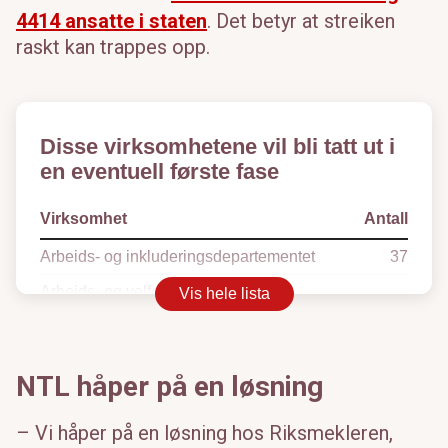
4414 ansatte i staten
. Det betyr at streiken
raskt kan trappes opp.
Disse virksomhetene vil bli tatt ut i
en eventuell første fase
Virksomhet
Antall
Arbeids- og inkluderingsdepartementet
37
Arbeids- og velferdsetaten:
Vis hele lista
NAV Frogner
36
NAV Grünerløkka
25
NTL håper på en løsning
NAV St.Hanshaugen
27
– Vi håper på en løsning hos Riksmekleren,
NAV Sagene
20