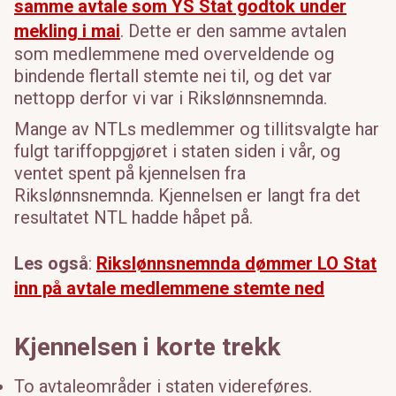
samme avtale som YS Stat godtok under
mekling i mai
. Dette er den samme avtalen
som medlemmene med overveldende og
bindende flertall stemte nei til, og det var
nettopp derfor vi var i
R
ikslønnsnemnd
a.
Mange av NTL
s
medlemmer og tillitsvalgte har
fulgt tariffoppgjøret i staten siden i vår, og
ventet spent på
kjennelsen fra
Rikslønnsnemnda. Kjennelsen
er langt fra det
resultatet NTL hadde håp
et på.
Les også
:
Rikslønnsnemnda dømmer LO Stat
inn på avtale medlemmene stemte ned
Kjennelsen i korte trekk
To avtaleområder i staten videreføres.