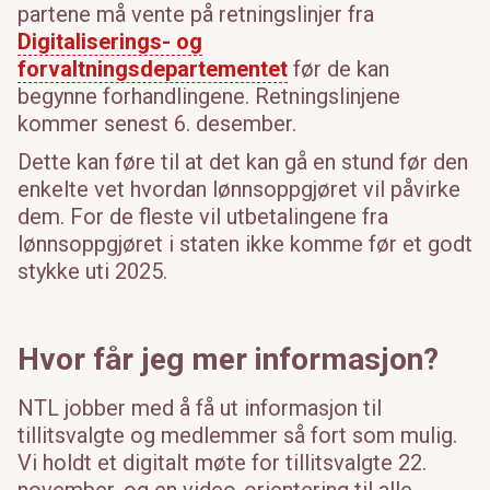
partene må vente på retningslinjer fra
Digitaliserings- og
forvaltningsdepartementet
før de kan
begynne forhandlingene. Retningslinjene
kommer senest 6. desember.
Dette kan føre til
at det kan
gå en stund før
den
enkelte vet
hvordan lønnsoppgjøret vil påvirke
dem
.
For de fleste vil utbetalingene fra
lønnsoppgjøret
i staten ikke komme før et godt
stykke uti 2025.
Hvor får jeg mer informasjon?
NTL
jobber med å få ut informasjon til
tillitsvalgte og medlemmer så fort som mulig
.
Vi holdt et
digitalt møte for tillitsvalgte 22.
november
, og
en video-orientering til alle