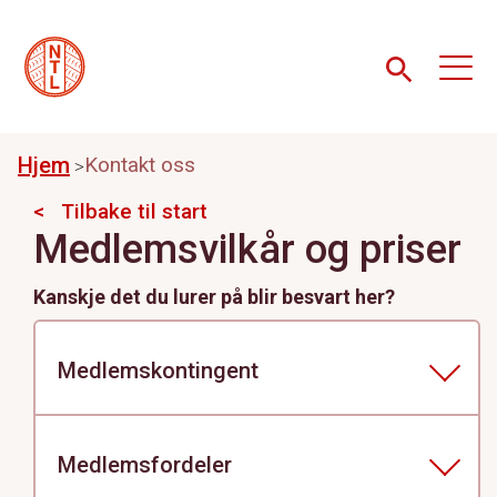
Hjem
Kontakt oss
Tilbake til start
Medlemsvilkår og priser
Kanskje det du lurer på blir besvart her?
Medlemskontingent
Hvis du er i arbeid er kontingenten 1,1% av
brutto lønn. Variable tillegg som ikke er
Medlemsfordeler
pensjonsgivende teller ikke med i grunnlaget.