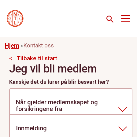
Hjem
Kontakt oss
Tilbake til start
Jeg vil bli medlem
Kanskje det du lurer på blir besvart her?
Når gjelder medlemskapet og
forsikringene fra
Når du melder deg inn i NTL gjelder
forsikringene fra den dagen du sender inn
Innmelding
skjemaet så sant du er berettiget til å bli