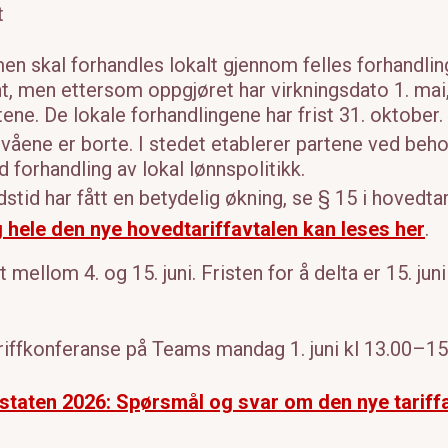
t
en skal forhandles lokalt gjennom felles forhandli
nt, men ettersom oppgjøret har virkningsdato 1. mai,
ne. De lokale forhandlingene har frist 31. oktober.
våene er borte. I stedet etablerer partene ved beh
d forhandling av lokal lønnspolitikk.
tid har fått en betydelig økning, se § 15 i hovedtar
hele den nye hovedtariffavtalen kan leses her
.
ellom 4. og 15. juni. Fristen for å delta er 15. jun
n tariffkonferanse på Teams mandag 1. juni kl 13.00–15
staten 2026: Spørsmål og svar om den nye tariff