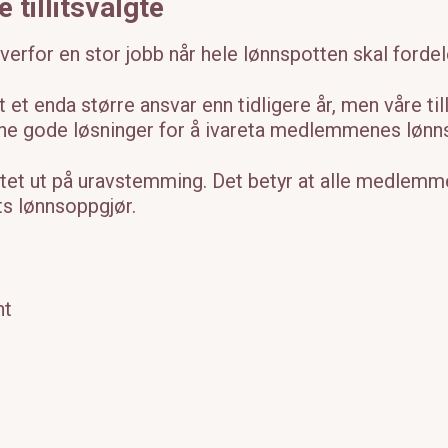
 tillitsvalgte
 overfor en stor jobb når hele lønnspotten skal fordel
tt et enda større ansvar enn tidligere år, men våre ti
finne gode løsninger for å ivareta medlemmenes lønns
tet ut på uravstemming. Det betyr at alle medlemme
ets lønnsoppgjør.
nt