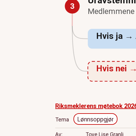
Uravstemni
3
Medlemmene s
Hvis ja → 
Hvis nei →
Riksmeklerens møtebok 202
Lønnsoppgjør
Tema
Av
Tove Lise Granli