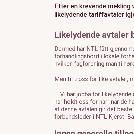
Etter en krevende mekling v
likelydende tariffavtaler ig
Likelydende avtaler b
Dermed har NTL fått gjennoms
forhandlingsbord i lokale forha
hvilken fagforening man tilhøre
Men til tross for like avtaler, 
– Vi har jobba for likelydende 
har holdt oss for narr når de ha
at denne avtalen gir det beste 
forbundsleder i NTL Kjersti Ba
Ingen generelle tille