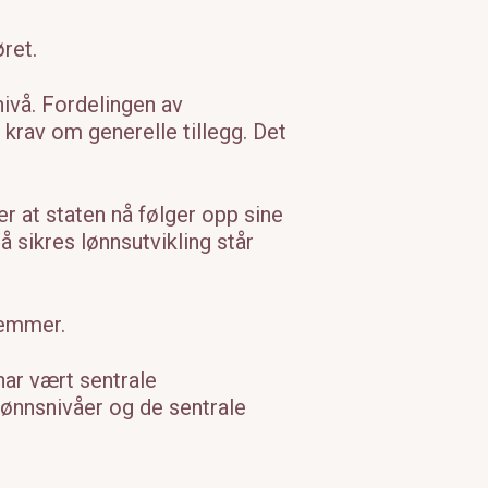
ret.
nivå. Fordelingen av
 krav om generelle tillegg. Det
r at staten nå følger opp sine
å sikres lønnsutvikling står
lemmer.
har vært sentrale
lønnsnivåer og de sentrale