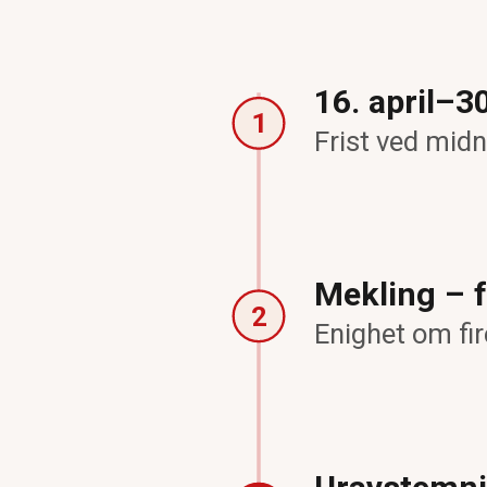
16. april–3
1
Frist ved midn
Mekling – f
2
Enighet om fire