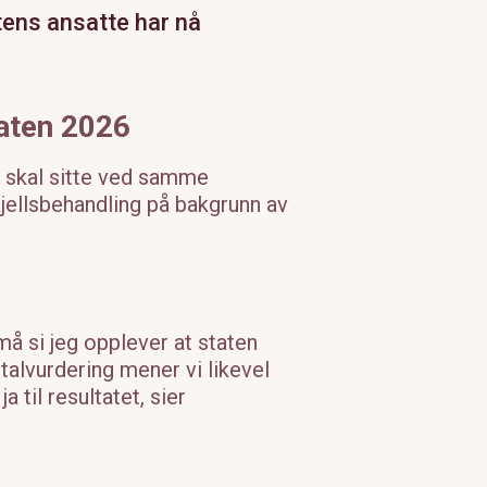
atens ansatte har nå
taten 2026
 skal sitte ved samme
skjellsbehandling på bakgrunn av
 må si jeg opplever at staten
totalvurdering mener vi likevel
 til resultatet, sier