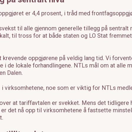
gjøret er 4,4 prosent, i tråd med frontfagsoppgjø
svekst til alle gjennom generelle tillegg på sentralt 
alt, til tross for at både staten og LO Stat fremmet
 krevende oppgjørene på veldig lang tid. Vi forvente
le i de lokale forhandlingene. NTLs mål om at alle m
len Dalen.
ger i virksomhetene, noe som er viktig for NTLs med
ver at tariffavtalen er svekket. Mens det tidligere 
er det nå opp til virksomhetene å fastsette minste
t.