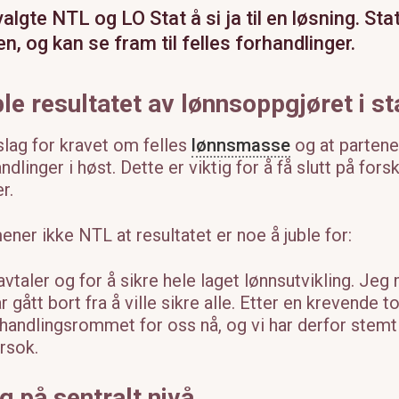
algte NTL og LO Stat å si ja til en løsning. St
jen, og kan se fram til felles forhandlinger.
le resultatet av lønnsoppgjøret i s
lag for kravet om felles
lønnsmasse
og at partene
ndlinger i høst. Dette er viktig for å få slutt på for
r.
mener ikke NTL at resultatet er noe å juble for:
avtaler og for å sikre hele laget lønnsutvikling. Jeg
r gått bort fra å ville sikre alle. Etter en krevende 
handlingsrommet for oss nå, og vi har derfor stemt ja
rsok.
gg på sentralt nivå