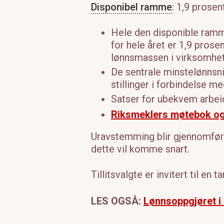
Disponibel ramme
: 1,9 prosen
Hele den disponible ramm
for hele året er 1,9 prose
lønnsmassen i virksomhete
De sentrale minstelønnsni
stillinger i forbindelse me
Satser for ubekvem arbeids
Riksmeklers møtebok og 
Uravstemming blir gjennomført m
dette vil komme snart.
Tillitsvalgte er invitert til e
LES OGSÅ:
Lønnsoppgjøret i 