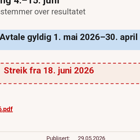
ng 4.–15. juni
temmer over resultatet
Avtale gyldig 1. mai 2026–30. apri
 Streik fra 18. juni 2026
6.pdf
Publisert
29.05.2026