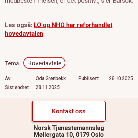
medbestemmelsen, er det positivt, sier Barsok.
Les også:
LO og NHO har reforhandlet
hovedavtalen
Hovedavtale
Tema
Av
Oda Grønbekk
Publisert
28.10.2025
Sist endret
28.11.2025
Kontakt oss
Norsk Tjenestemannslag
Møllergata 10, 0179 Oslo